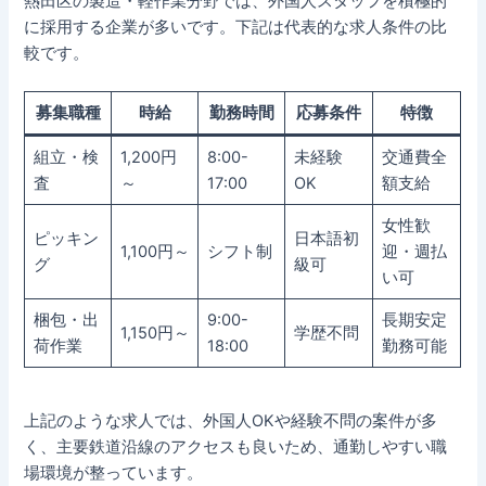
熱田区の製造・軽作業分野では、外国人スタッフを積極的
に採用する企業が多いです。下記は代表的な求人条件の比
較です。
募集職種
時給
勤務時間
応募条件
特徴
組立・検
1,200円
8:00-
未経験
交通費全
査
～
17:00
OK
額支給
女性歓
ピッキン
日本語初
1,100円～
シフト制
迎・週払
グ
級可
い可
梱包・出
9:00-
長期安定
1,150円～
学歴不問
荷作業
18:00
勤務可能
上記のような求人では、外国人OKや経験不問の案件が多
く、主要鉄道沿線のアクセスも良いため、通勤しやすい職
場環境が整っています。