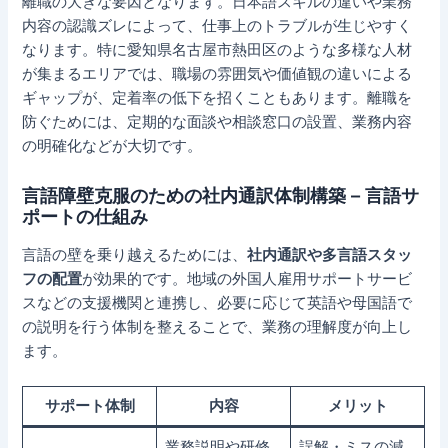
離職の大きな要因となります。日本語スキルの違いや業務
内容の認識ズレによって、仕事上のトラブルが生じやすく
なります。特に愛知県名古屋市熱田区のような多様な人材
が集まるエリアでは、職場の雰囲気や価値観の違いによる
ギャップが、定着率の低下を招くこともあります。離職を
防ぐためには、定期的な面談や相談窓口の設置、業務内容
の明確化などが大切です。
言語障壁克服のための社内通訳体制構築 – 言語サ
ポートの仕組み
言語の壁を乗り越えるためには、
社内通訳や多言語スタッ
フの配置
が効果的です。地域の外国人雇用サポートサービ
スなどの支援機関と連携し、必要に応じて英語や母国語で
の説明を行う体制を整えることで、業務の理解度が向上し
ます。
サポート体制
内容
メリット
業務説明や研修
誤解・ミスの減