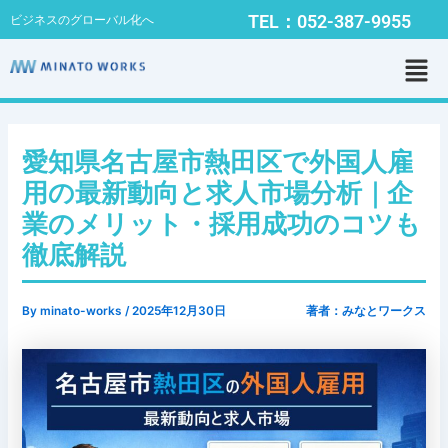
内
Post
TEL：052-387-9955
ビジネスのグローバル化へ
容
navigation
メ
を
ニ
ス
ュ
キ
ー
ッ
プ
愛知県名古屋市熱田区で外国人雇
用の最新動向と求人市場分析｜企
業のメリット・採用成功のコツも
徹底解説
By
minato-works
/
2025年12月30日
著者：みなとワークス