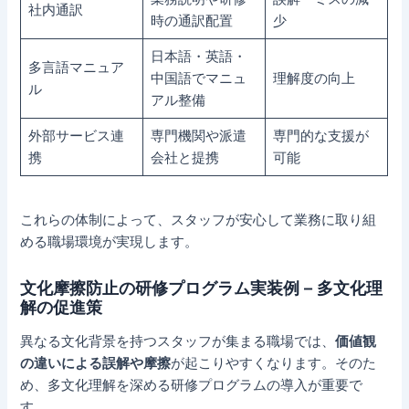
社内通訳
時の通訳配置
少
日本語・英語・
多言語マニュア
中国語でマニュ
理解度の向上
ル
アル整備
外部サービス連
専門機関や派遣
専門的な支援が
携
会社と提携
可能
これらの体制によって、スタッフが安心して業務に取り組
める職場環境が実現します。
文化摩擦防止の研修プログラム実装例 – 多文化理
解の促進策
異なる文化背景を持つスタッフが集まる職場では、
価値観
の違いによる誤解や摩擦
が起こりやすくなります。そのた
め、多文化理解を深める研修プログラムの導入が重要で
す。