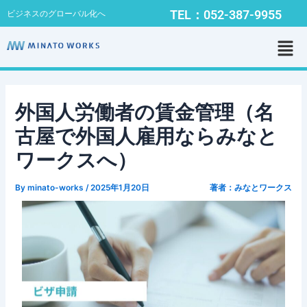
内
Post
TEL：052-387-9955
ビジネスのグローバル化へ
容
navigation
メ
を
ニ
ス
ュ
キ
ー
ッ
プ
外国人労働者の賃金管理（名
古屋で外国人雇用ならみなと
ワークスへ）
By
minato-works
/
2025年1月20日
著者：みなとワークス