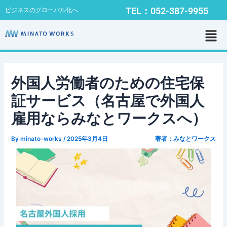
内
Post
TEL：052-387-9955
ビジネスのグローバル化へ
容
navigation
メ
を
ニ
ス
ュ
キ
ー
ッ
プ
外国人労働者のための住宅保
証サービス（名古屋で外国人
雇用ならみなとワークスへ）
By
minato-works
/
2025年3月4日
著者：みなとワークス