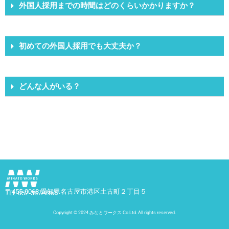
外国人採用までの時間はどのくらいかかりますか？
初めての外国人採用でも大丈夫か？
どんな人がいる？
〒455-0068 愛知県名古屋市港区土古町２丁目５
TEL 052-387-9955
Copyright © 2024 みなとワークス Co.Ltd. All rights reserved.