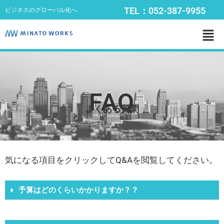
内
TEL：052-387-9955
ビジネスのグローバル化へ
容
メ
を
ニ
ス
ュ
キ
ー
ッ
プ
FAQ
よくある質問
気になる項目をクリックしてQ&Aを閲覧してください。
予算はどのくらいかかりますか？？