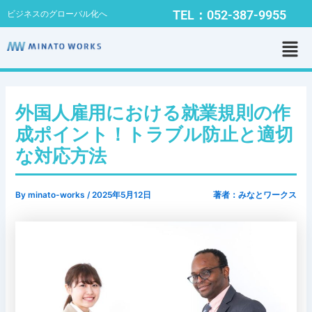
内
Post
TEL：052-387-9955
ビジネスのグローバル化へ
容
navigation
メ
を
ニ
ス
ュ
キ
ー
ッ
プ
外国人雇用における就業規則の作
成ポイント！トラブル防止と適切
な対応方法
By
minato-works
/
2025年5月12日
著者：みなとワークス