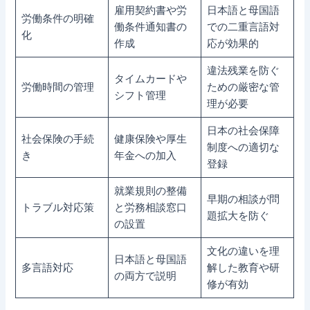
雇用契約書や労
日本語と母国語
労働条件の明確
働条件通知書の
での二重言語対
化
作成
応が効果的
違法残業を防ぐ
タイムカードや
労働時間の管理
ための厳密な管
シフト管理
理が必要
日本の社会保障
社会保険の手続
健康保険や厚生
制度への適切な
き
年金への加入
登録
就業規則の整備
早期の相談が問
トラブル対応策
と労務相談窓口
題拡大を防ぐ
の設置
文化の違いを理
日本語と母国語
多言語対応
解した教育や研
の両方で説明
修が有効