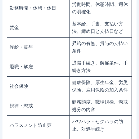
労働時間、休憩時間、週休
勤務時間・休憩・休日
の明確化
基本給、手当、支払い方
賃金
法、締め日と支払日など
昇給の有無、賞与の支払い
昇給・賞与
条件
退職手続き、解雇条件、手
退職・解雇
続き方法
健康保険、厚生年金、労災
社会保険
保険、雇用保険の加入条件
勤務態度、職場規律、懲戒
規律・懲戒
処分の内容
パワハラ・セクハラの防
ハラスメント防止策
止、対処手続き