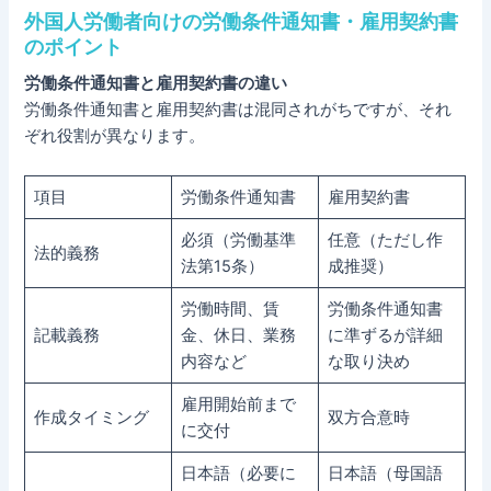
外国人労働者向けの労働条件通知書・雇用契約書
のポイント
労働条件通知書と雇用契約書の違い
労働条件通知書と雇用契約書は混同されがちですが、それ
ぞれ役割が異なります。
項目
労働条件通知書
雇用契約書
必須（労働基準
任意（ただし作
法的義務
法第15条）
成推奨）
労働時間、賃
労働条件通知書
記載義務
金、休日、業務
に準ずるが詳細
内容など
な取り決め
雇用開始前まで
作成タイミング
双方合意時
に交付
日本語（必要に
日本語（母国語