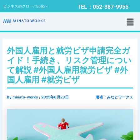
内
Post
TEL：052-387-9955
ビジネスのグローバル化へ
容
navigation
メ
を
ニ
ス
ュ
キ
ー
ッ
プ
外国人雇用と就労ビザ申請完全ガ
イド！手続き、リスク管理につい
て解説 #外国人雇用就労ビザ #外
国人雇用 #就労ビザ
By
minato-works
/
2025年6月23日
著者：みなとワークス