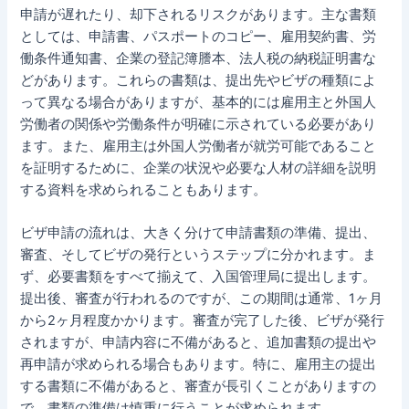
申請が遅れたり、却下されるリスクがあります。主な書類
としては、申請書、パスポートのコピー、雇用契約書、労
働条件通知書、企業の登記簿謄本、法人税の納税証明書な
どがあります。これらの書類は、提出先やビザの種類によ
って異なる場合がありますが、基本的には雇用主と外国人
労働者の関係や労働条件が明確に示されている必要があり
ます。また、雇用主は外国人労働者が就労可能であること
を証明するために、企業の状況や必要な人材の詳細を説明
する資料を求められることもあります。
ビザ申請の流れは、大きく分けて申請書類の準備、提出、
審査、そしてビザの発行というステップに分かれます。ま
ず、必要書類をすべて揃えて、入国管理局に提出します。
提出後、審査が行われるのですが、この期間は通常、1ヶ月
から2ヶ月程度かかります。審査が完了した後、ビザが発行
されますが、申請内容に不備があると、追加書類の提出や
再申請が求められる場合もあります。特に、雇用主の提出
する書類に不備があると、審査が長引くことがありますの
で、書類の準備は慎重に行うことが求められます。