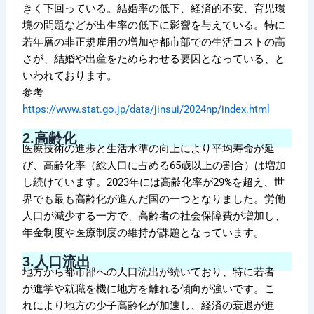
きく下回っている。結婚率の低下、経済的不安、育児環
境の問題などが出生率の低下に影響を与えている。特に
若年層の非正規雇用の増加や都市部での生活コストの高
さが、結婚や出産をためらわせる要因となっている、と
いわれております。
参考
https://www.stat.go.jp/data/jinsui/2024np/index.html
2.
高齢化
医療技術の進歩と生活水準の向上により平均寿命が延
び、高齢化率（総人口に占める65歳以上の割合）は増加
し続けています。2023年には高齢化率が29%を超え、世
界でも最も高齢化が進んだ国の一つとなりました。労働
人口が減少する一方で、高齢者の社会保障費が増加し、
年金制度や医療制度の維持が課題となっています。
3.
人口流出
地方から都市部への人口流出が続いており、特に若者
が進学や就職を機に地方を離れる傾向が強いです。こ
れにより地方の少子高齢化が加速し、経済の衰退が進