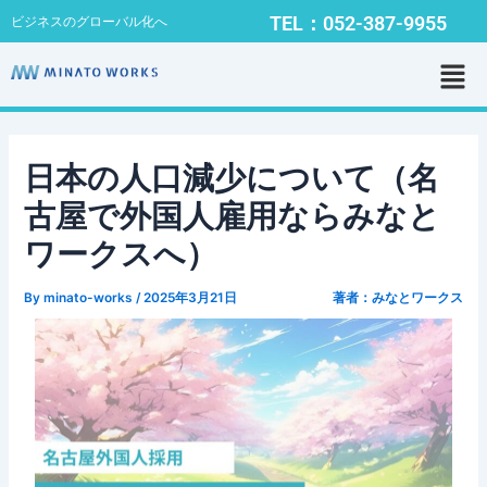
内
Post
TEL：052-387-9955
ビジネスのグローバル化へ
容
navigation
メ
を
ニ
ス
ュ
キ
ー
ッ
プ
日本の人口減少について（名
古屋で外国人雇用ならみなと
ワークスへ）
By
minato-works
/
2025年3月21日
著者：みなとワークス