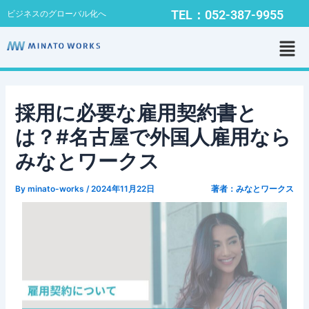
内
Post
TEL：052-387-9955
ビジネスのグローバル化へ
容
navigation
メ
を
ニ
ス
ュ
キ
ー
ッ
プ
採用に必要な雇用契約書と
は？#名古屋で外国人雇用なら
みなとワークス
By
minato-works
/
2024年11月22日
著者：みなとワークス