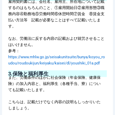
雇用契約書には、会社名、雇用主、所在地について記載
するのはもちろんのこと、①雇用開始日②雇用形態③職
務内容④勤務地⑤労働時間⑥休憩時間⑦賃金 ⑧賃金支
払い方法等 記載が必要なことはすべて記載いたしま
す。
なお、労働法に反する内容の記載および就労させること
はいけません。
参考：
https://www.mhlw.go.jp/seisakunitsuite/bunya/koyou_ro
udou/roudoukijun/keiyaku/kaisei/dl/youshiki_01a.pdf
3.保険と福利厚生
また、労働条件のほかに社会保険（年金保険、健康保
険）の加入内容と、福利厚生（各種手当、寮）につい
ても記載いたします。
こちらは、記載だけでなく内容の説明もしっかりいた
しましょう。