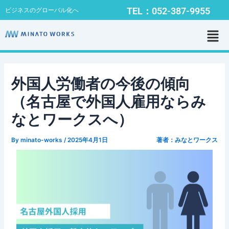
内
Post
TEL：052-387-9955
ビジネスのグローバル化へ
容
navigation
メ
を
ニ
ス
ュ
キ
ー
ッ
プ
外国人労働者の今後の傾向
（名古屋で外国人雇用ならみ
なとワークスへ）
By
minato-works
/
2025年4月1日
著者：みなとワークス